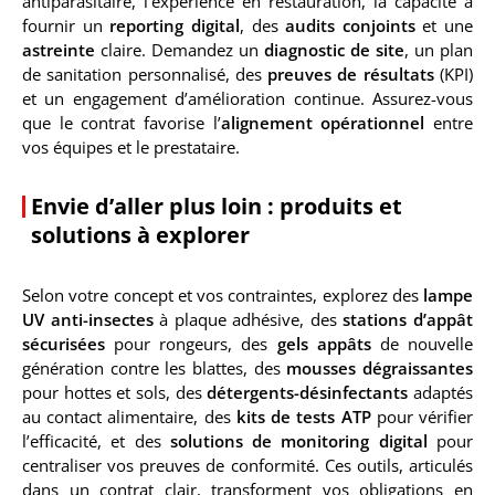
antiparasitaire, l’expérience en restauration, la capacité à
fournir un
reporting digital
, des
audits conjoints
et une
astreinte
claire. Demandez un
diagnostic de site
, un plan
de sanitation personnalisé, des
preuves de résultats
(KPI)
et un engagement d’amélioration continue. Assurez-vous
que le contrat favorise l’
alignement opérationnel
entre
vos équipes et le prestataire.
Envie d’aller plus loin : produits et
solutions à explorer
Selon votre concept et vos contraintes, explorez des
lampe
UV anti-insectes
à plaque adhésive, des
stations d’appât
sécurisées
pour rongeurs, des
gels appâts
de nouvelle
génération contre les blattes, des
mousses dégraissantes
pour hottes et sols, des
détergents-désinfectants
adaptés
au contact alimentaire, des
kits de tests ATP
pour vérifier
l’efficacité, et des
solutions de monitoring digital
pour
centraliser vos preuves de conformité. Ces outils, articulés
dans un contrat clair, transforment vos obligations en