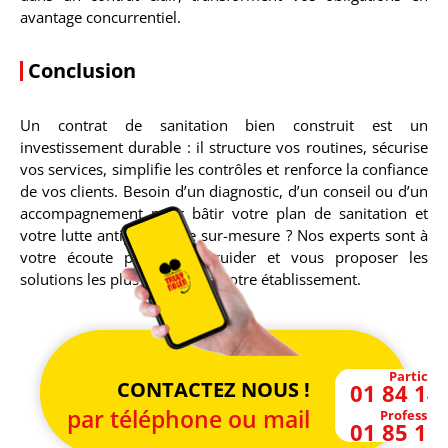
avantage concurrentiel.
Conclusion
Un contrat de sanitation bien construit est un
investissement durable : il structure vos routines, sécurise
vos services, simplifie les contrôles et renforce la confiance
de vos clients. Besoin d’un diagnostic, d’un conseil ou d’un
accompagnement pour bâtir votre plan de sanitation et
votre lutte antiparasitaire sur-mesure ? Nos experts sont à
votre écoute pour vous guider et vous proposer les
solutions les plus adaptées à votre établissement.
Particuli
CONTACTEZ NOUS !
01 84 14
par téléphone ou mail
Profession
01 85 15