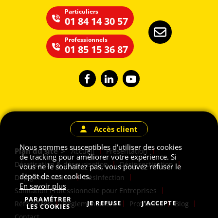
Particuliers
01 84 14 30 57
Professionnels
01 85 15 36 87
Accès client
Nous sommes susceptibles d'utiliser des cookies
Plan du site
Accueil
Présentation
de tracking pour améliorer votre expérience. Si
Dératisation & désourisation
Désinsectisation
vous ne le souhaitez pas, vous pouvez refuser le
dépôt de ces cookies.
Dépigeonnisation
Désinfection
En savoir plus
Sanitation Professionnelle pour Entreprises
PARAMÉTRER
JE REFUSE
J'ACCEPTE
Références
Règlementations
Protocoles
Blog
LES COOKIES
Contact