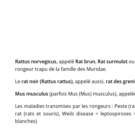
Rattus norvegicus
, appelé
Rat brun
,
Rat surmulot
o
rongeur trapu de la famille des Muridae.
Le
rat noir (Rattus rattus)
, appelé aussi,
rat des gren
Mus musculus
(parfois Mus (Mus) musculus), appel
Les maladies transmises par les rongeurs : Peste (rats
rat (rats et souris), Weils disease = leptospiroses 
blanches)