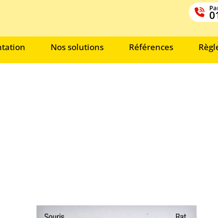
Par
0
tation
Nos solutions
Références
Règl