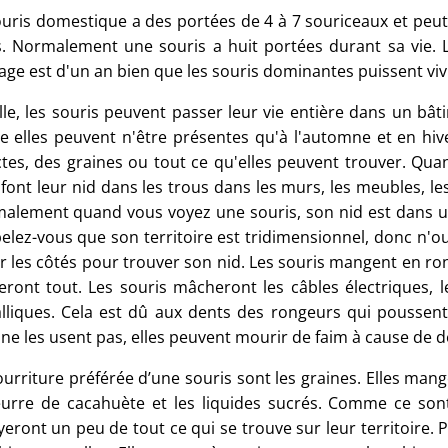
ouris domestique a des portées de 4 à 7 souriceaux et peut
s. Normalement une souris a huit portées durant sa vie. 
age est d'un an bien que les souris dominantes puissent viv
ille, les souris peuvent passer leur vie entière dans un bâ
le elles peuvent n'être présentes qu'à l'automne et en hiv
ctes, des graines ou tout ce qu'elles peuvent trouver. Quan
 font leur nid dans les trous dans les murs, les meubles, le
alement quand vous voyez une souris, son nid est dans un
elez-vous que son territoire est tridimensionnel, donc n'o
ur les côtés pour trouver son nid. Les souris mangent en ro
eront tout. Les souris mâcheront les câbles électriques,
lliques. Cela est dû aux dents des rongeurs qui poussent
 ne les usent pas, elles peuvent mourir de faim à cause de 
ourriture préférée d’une souris sont les graines. Elles man
eurre de cacahuète et les liquides sucrés. Comme ce sont
yeront un peu de tout ce qui se trouve sur leur territoire. 