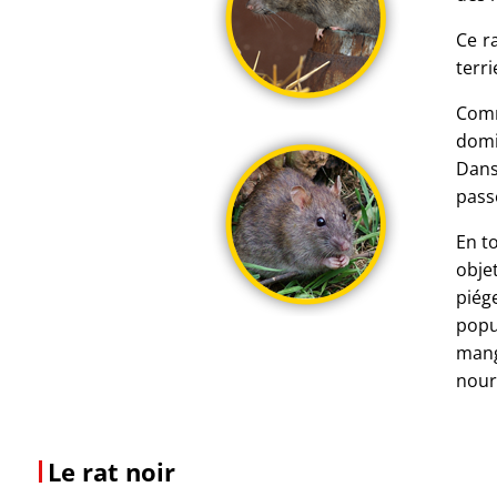
Ce r
terri
Comm
domi
Dans 
pass
En t
obje
piége
popu
mang
nour
Le rat noir