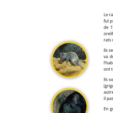
Le r
fut 
de 1
oreil
rats 
Ils s
va d
l’ha
ont 
Ils 
(gri
autr
il p
En g