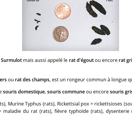
u
Surmulot
mais aussi appelé le
rat d'égout
ou encore
rat gr
iers
ou
rat des champs
, est un rongeur commun à longue qu
ée
souris domestique
,
souris commune
ou encore
souris gri
), Murine Typhus (rats), Rickettsial pox = rickettsioses (so
= maladie du rat (rats), fièvre typhoïde (rats), dysenteri