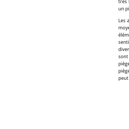
très
un p
Les 
moye
élém
sent
dive
sont
pièg
pièg
peut 