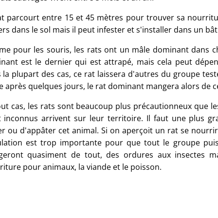
at parcourt entre 15 et 45 mètres pour trouver sa nourritu
ers dans le sol mais il peut infester et s'installer dans un bâ
e pour les souris, les rats ont un mâle dominant dans c
nant est le dernier qui est attrapé, mais cela peut dépend
la plupart des cas, ce rat laissera d'autres du groupe teste
e après quelques jours, le rat dominant mangera alors de ce
out cas, les rats sont beaucoup plus précautionneux que le
t inconnus arrivent sur leur territoire. Il faut une plus
r ou d'appâter cet animal. Si on aperçoit un rat se nourrir 
lation est trop importante pour que tout le groupe puiss
eront quasiment de tout, des ordures aux insectes mai
riture pour animaux, la viande et le poisson.