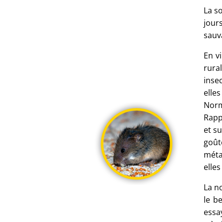
La s
jour
sauv
En v
rura
inse
elles
Norm
Rapp
et s
goût
méta
elles
La n
le b
essa