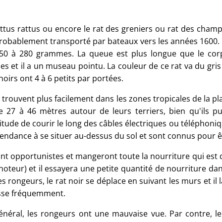
attus rattus ou encore le rat des greniers ou rat des champs
probablement transporté par bateaux vers les années 1600. Il
50 à 280 grammes. La queue est plus longue que le corps
les et il a un museau pointu. La couleur de ce rat va du gri
noirs ont 4 à 6 petits par portées.
e trouvent plus facilement dans les zones tropicales de la pla
e 27 à 46 mètres autour de leurs terriers, bien qu'ils pui
bitude de courir le long des câbles électriques ou téléphoni
tendance à se situer au-dessus du sol et sont connus pour ê
sont opportunistes et mangeront toute la nourriture qui est 
gnoteur) et il essayera une petite quantité de nourriture d
es rongeurs, le rat noir se déplace en suivant les murs et i
asse fréquemment.
énéral, les rongeurs ont une mauvaise vue. Par contre, le